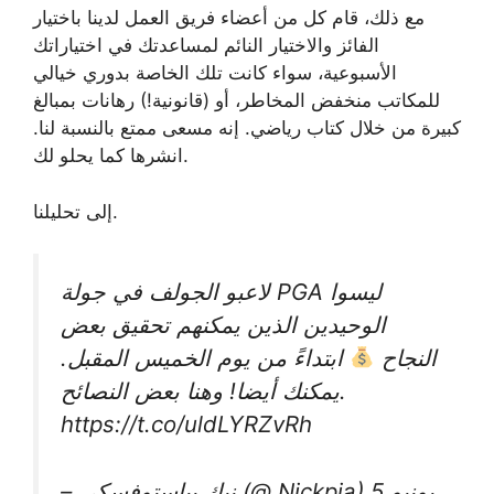
مع ذلك، قام كل من أعضاء فريق العمل لدينا باختيار
الفائز والاختيار النائم لمساعدتك في اختياراتك
الأسبوعية، سواء كانت تلك الخاصة بدوري خيالي
للمكاتب منخفض المخاطر، أو (قانونية!) رهانات بمبالغ
كبيرة من خلال كتاب رياضي. إنه مسعى ممتع بالنسبة لنا.
انشرها كما يحلو لك.
إلى تحليلنا.
لاعبو الجولف في جولة PGA ليسوا
الوحيدين الذين يمكنهم تحقيق بعض
النجاح
ابتداءً من يوم الخميس المقبل.
يمكنك أيضا! وهنا بعض النصائح.
https://t.co/uldLYRZvRh
– نيك بياستوفسكي (@ Nickpia) 5 يونيو