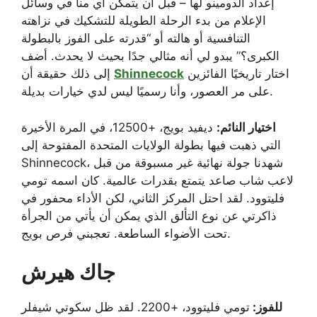
إعداد الدومينو لها – قبل أن يتمكن أي منا في وسائل
الإعلام من بدء الرحلة الطويلة للتشكيك في نزاهته
التنافسية أو هالته أو “قدرته على الفوز بالبطولة
الكبرى؟” يبدو لي أنه مثالي جدًا بحيث لا يحدث. أضف
اختار تاريخيًا الفائزين
Shinnecock
إلى ذلك حقيقة أن
على مر العصور، وأنا رسميًا ليس لدي خيارات بديلة.
اختيار النائم:
ديفيد بويج، +12500، في المرة الأخيرة
التي ذهبت فيها بطولة الولايات المتحدة المفتوحة إلى
Shinnecock، شهدنا جولة نهائية غير مسبوقة من قبل
لاعب شاب صاعد يتمتع بقدرات عالمية. كان اسمه تومي
فليتوود. لقد احتل المركز الثاني، لكن الأداء محفور في
ذاكرتي عن نوع التألق الذي يمكن أن يأتي من الجرأة
تحت الأضواء الساطعة. تعجبني فرص بويج.
جاك هيرش
للفوز:
تومي فليتوود، +2200. لقد ظل سكوتي شيفلر