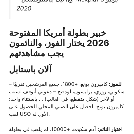
2020
خبير بطولة أمريكا المفتوحة
2026 يختار الفوز، والنائمون
يجب مشاهدتهم
آلان باستابل
للفوز:
كاميرون يونغ، +1800. جميع المرشحين تقريبًا –
سكوتي، روري، برايسون، لودفيج – دعوني أتوقف لسبب
أو لآخر (شكل متقطع، في الغالب) … باستثناء واحد:
كاميرون يونج. احصل على الصبي المحلي للحصول على
لقب USO الأول له.
اختيار النائم:
آدم سكوت، +10000. لم يلعب في بطولة