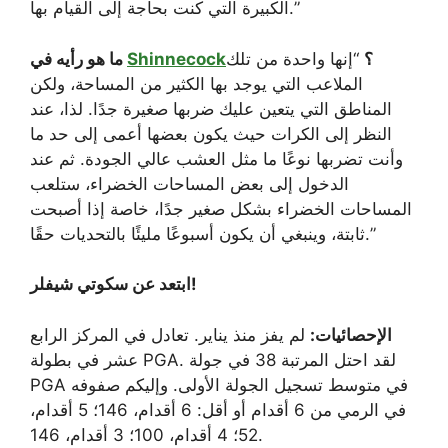
الكبيرة التي كنت بحاجة إلى القيام بها.”
؟
“إنها واحدة من تلك
Shinnecock
ما هو رأيه في
الملاعب التي يوجد بها الكثير من المساحة، ولكن
المناطق التي يتعين عليك ضربها صغيرة جدًا. لذا، عند
النظر إلى الكرات حيث يكون بعضها أعمى إلى حد ما
وأنت تضربها نوعًا ما مثل العشب عالي الجودة. ثم عند
الدخول إلى بعض المساحات الخضراء، ستلعب
المساحات الخضراء بشكل صغير جدًا، خاصة إذا أصبحت
ثابتة، وينبغي أن يكون أسبوعًا مليئًا بالتحديات حقًا.”
ابتعد عن سكوتي شيفلر!
الإحصائيات:
لم يفز منذ يناير. تعادل في المركز الرابع
عشر في بطولة PGA. لقد احتل المرتبة 38 في جولة
PGA في متوسط ​​تسجيل الجولة الأولى. وإليكم صفوفه
في الرمي من 6 أقدام أو أقل: 6 أقدام، 146؛ 5 أقدام،
52؛ 4 أقدام، 100؛ 3 أقدام، 146.