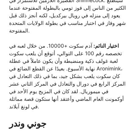
القصيرة اللازمين للاستمرار في Shinnecock. سيتطلع
الكثير من الناس إلى فوز تومي بالبطولة المفتوحة عندما
يعود إلى منزله في رويال بيركديل، لكنه أنجز ذلك قبل
شهر وفاز في اختبار مناسب في بطولة الولايات المتحدة
المفتوحة.
اختيار النائم:
آدم سكوت +10000. من خلال لعبه في
تخصصه رقم 100 على التوالي، أتوقع أن يلعب سكوت
لعبة غولف ذكية ومنضبطة وأن يكون عاملاً في عطلة
نهاية الأسبوع. بعيدًا عن القطع الضائع في Aronimink،
كان سكوت يلعب بشكل جيد، بما في ذلك التعادل في
المركز الرابع في دورال والتعادل في المركز الثاني عشر
في ميموريال. لقد كان في المزيج يوم الأحد في
أوكمونت العام الماضي وأعتقد أنها ستكون قصة مماثلة
في لونغ آيلاند.
جوني وندر