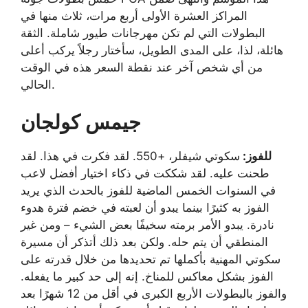
المراكز العشرة الأولى أربع مرات، ثلاث منها في
البطولات التي لم تكن مهرجانات طيور شاملة. الثقة
هائلة، لذا، على المدى الطويل، سأختار رجلاً يركب أعلى
من أي شخص آخر عند نقطة السعر هذه في الوقت
الحالي.
جيمس كولجان
للفوز:
سكوتي شيفلر، +550. لقد فكرت في هذا. لقد
طحنت عليه. لقد شككت في ذكاء اختيار أفضل لاعب
في السنوات الخمس الماضية للفوز بالحدث الذي يريد
الفوز به كثيرًا بينما يبدو أن لعبته في خضم فترة هدوء
نادرة. يبدو الأمر برمته سخيفًا بعض الشيء – ومن غير
المنطقي أن يتم حله. ولكن بعد ذلك أتذكر أن مسيرة
سكوتي المهنية بأكملها تم تحديدها من خلال قدرته على
الفوز بشكل معاكس للمناخ. إنه إلى حد كبير ما يفعله.
والفوز بالبطولات الأربع الكبرى في أقل من 12 شهرًا بعد