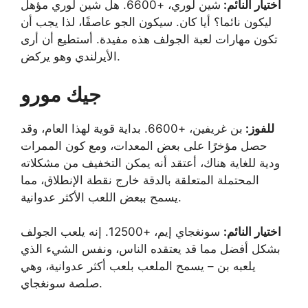
اختيار النائم:
شين لوري، +6600. هل شين لوري مؤهل
ليكون نائما؟ أيا كان. سيكون الجو عاصفًا، لذا يجب أن
تكون مهارات لعبة الجولف هذه مفيدة. أستطيع أن أرى
الأيرلندي وهو يركض.
جيك مورو
للفوز:
بن غريفين، +6600. بداية قوية لهذا العام، وقد
حصل مؤخرًا على بعض المعدات، ومع كون الممرات
ودية للغاية هناك، أعتقد أنه يمكن التخفيف من مشكلاته
المحتملة المتعلقة بالدقة خارج نقطة الإنطلاق، مما
يسمح ببعض اللعب الأكثر عدوانية.
اختيار النائم:
سونغجاي إيم، +12500. إنه يلعب الجولف
بشكل أفضل مما قد يعتقده الناس، ونفس الشيء الذي
يلعبه بن – يسمح الملعب بلعب أكثر عدوانية، وهي
صلصة سونغجاي.