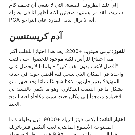
إلى تلك الظروف الصعبة، التي لا ينبغي أن تخيف كام
سميث. لقد مر بسنتين صعبتين لكنه أظهر لنا في بطولة
PGA أنه لا يزال لديه القدرة على التراجع.
آدم كريستنسن
للفوز:
تومي فليتوود +2200. يعد هذا اختيارًا للقلب أكثر
منه اختيارًا للرأس، لكنه موجود للحصول على لقب
“أفضل لاعب بدون لقب كبير” – ولماذا لا يحصل على
واحدة في المكان الذي سجل فيه أفضل جولة في حياته
المهنية؟ يعتبر فليتوود لاعبًا شجاعًا تمامًا وقد ظهر للتو
بشكل ما في النصب التذكاري، وهو ما يكفي بالنسبة لي
لاختياره متوجهاً إلى مكان حيث سيتم مكافأة لعبة النهج
الجيد.
اختيار النائم:
أليكس فيتزباتريك +9000. قبل بطولة كندا
المفتوحة الأسبوع الماضي، لعب أليكس فيتزباتريك
خمس بطولات جولة PGA هذا الموسم وانتهى ضمن