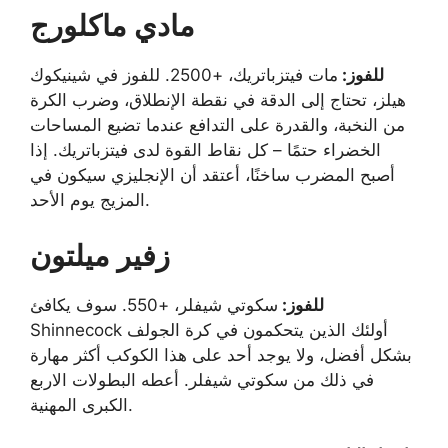
مادي ماكلورج
للفوز:
مات فيتزباتريك، +2500. للفوز في شينيكوك
هيلز، تحتاج إلى الدقة في نقطة الإنطلاق، وضرب الكرة
من النخبة، والقدرة على التدافع عندما تضيع المساحات
الخضراء حتمًا – كل نقاط القوة لدى فيتزباتريك. إذا
أصبح المضرب ساخنًا، أعتقد أن الإنجليزي سيكون في
المزيج يوم الأحد.
زفير ميلتون
للفوز:
سكوتي شيفلر، +550. سوف يكافئ
Shinnecock أولئك الذين يتحكمون في كرة الجولف
بشكل أفضل، ولا يوجد أحد على هذا الكوكب أكثر مهارة
في ذلك من سكوتي شيفلر. أعطه البطولات الاربع
الكبرى المهنية.