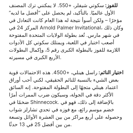
للفوز:
سكوتي شيفلر، +550. لا يمكنني ترك المصنف
الأول عالميًا. بالتأكيد، لم يحصل على “أفضل ما لديه”
مؤخرًا – ولكن أسوأ نتيجة له ​​هذا العام كانت التعادل في
المركز 24 في Arnold Palmer Invitational، وكان ذلك
في شهر مارس. تُعد بطولة الولايات المتحدة المفتوحة
أصعب اختبار في اللعبة، ويمتلك سكوتي كل الأدوات
اللازمة للفوز بالبطولة الكبرى رقم 5، وإكمال البطولات
الأربع الكبرى في مسيرته.
اختيار النائم:
راسل هينلي، +4500. هذه الاحتمالات قوية
بعض الشيء بالنسبة للنائم الحقيقي، لكني أحب أوراق
اعتماد هينلي متجهًا إلى البطولة المفتوحة. إنه السائق
الأكثر دقة في الجولة، وسيكون ضرب الممرات أمرًا
ضخمًا في Shinnecock. بالإضافة إلى ذلك، فهو في
خضم موسم رائع، مع فوزه في تحدي تشارلز شواب
وحصوله على أربع مراكز من بين العشرة الأوائل وتسعة
من بين أفضل 25 في 13 حدثًا.