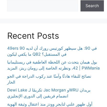
Search
Recent Posts
49ers 90 في 90: هل سيظهر كورتيس رورك أن لديه
ما يكفي ليكون QB2 في المستقبل؟
بول هيمان يتحدث عن اللحظة العاطفية في ريستليمانيا
42، ونظرته الخاصة إلى رومان رينز، المزيد | PWMania
نصائح للبقاء هادئًا وآمنًا عند ركوب الدراجة في الجو
الحار
Dewi Lake تكريمًا لـ Jac Morgan وWRU يريدان
انضمام فريقين إلى الدوري الإنجليزي
أول ظهور علني لتايجر وودز منذ اعتقال وثيقة الهوية