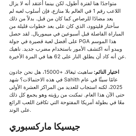
متواجدًا هنا لفترة أطول، لكن بينما أعتقد أنه لا يزال
اللاعب رقم 1 في العالم بلا منازع، فإن أسلوب لعبه لم
يعد مضادًا للرصاص كما كان من قبل. بدلاً من ذلك
سأختار فليتوود، الذي كان على بعد خطوات قليلة من
المباراة الفاصلة قبل أسبوعين في ميموريال. لقد حصل
على أفضل لعبة قصيرة في جولة PGA هذا الموسم
ويبدو أنه اكتشف الأمور باستخدام مضرب جديد. ناهيك
عن أنه كاد أن يطلق النار على 62 هنا في المرة الأخيرة.
اختيار النائم:
ساهيث ثيغالا، +15000، هل نحن جادون
في هذه الاحتمالات؟ شهد Sahith عامًا سيئًا في عام
2025، لكنه استجاب للعديد من المراكز العشرة الأولى
حتى الآن هذا العام. تمكنت من رؤيته وهو يجمع كل ذلك
معًا في بطولة أمريكا المفتوحة التي تكافئ اللعب الرائع
على الوتد.
جيسيكا ماركسبوري