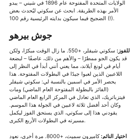
الولايات المتحدة المفتوحة عام 1896 في شيني – يبدو
الأمر بهذه الطريقة. ابحث عن سكوتي ليُحدث بعض
الضجيج فيما سيكون بدايته الرئيسية رقم 100 (!).
جوش بيرهو
للفوز:
سكوتي شيفلر، +550. ما زال الوقت مبكرًا، ولكن
قد يكون الجو ممطرًا – والأهم من ذلك، عاصفًا – لبضعة
أيام في لونغ آيلاند، مما يعني أنني أبدأ في النظر إلى
اللاعبين الذين لعبوا جيدًا في البطولات المفتوحة. هذا
يحصر الأمر في اسمين بالنسبة لي: سكوتي شيفلر
(الفائز بالبطولة المفتوحة العام الماضي) ومات
فيتزباتريك، الذي تعادل في المركز الرابع العام الماضي
وكان أحد أفضل ثلاثة لاعبين في الجولة هذا الموسم.
يقودني هذا إلى سكوتي، الذي يستحق الفوز ليكمل
مسيرته في البطولات الأربع الكبرى.
اختيار النائم:
كاميرون سميث، +8000. مرة أخرى، نعود